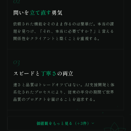
02
問いを
立て直す
勇気
依頼された機能をそのまま作るのは簡単だ。本当の課
題を見つけ、「それ、本当に必要ですか？」と言える
関係性をクライアントと築くことを重視する。
03
スピードと
丁寧さ
の両立
速さと品質はトレードオフではない。AI支援開発と体
系化されたプロセスにより、従来の半分の期間で世界
品質のプロダクトを届けることを追求する。
価値観をもっと見る（＋3件）