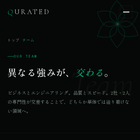
Q
URATED
Q
URATED
JA
/
EN
トップ
/
チーム
OUR TEAM
Team
異なる強みが、
交わる
。
ビジネスとエンジニアリング。品質とスピード。2社・2人
の専門性が交差することで、どちらか単体では辿り着けな
い領域へ。