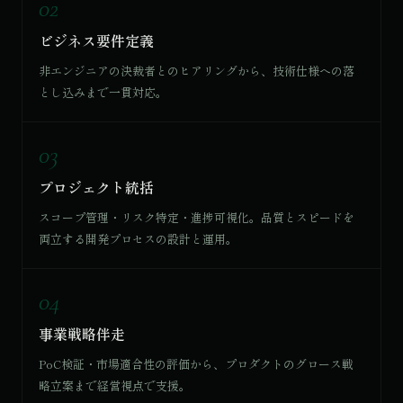
02
ビジネス要件定義
非エンジニアの決裁者とのヒアリングから、技術仕様への落
とし込みまで一貫対応。
03
プロジェクト統括
スコープ管理・リスク特定・進捗可視化。品質とスピードを
両立する開発プロセスの設計と運用。
04
事業戦略伴走
PoC検証・市場適合性の評価から、プロダクトのグロース戦
略立案まで経営視点で支援。