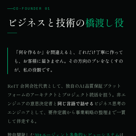
CO-FOUNDER 01
ビジネスと技術の
橋渡し役
「何を作るか」を間違えると、どれだけ丁寧に作って
も、お客様に届きません。その方向のブレをなくすの
が、私の役割です。
ReIT 合同会社代表として、独自のAI品質保証プラット
フォームのアーキテクトとプロジェクト統括を担う。非エ
ンジニアの意思決定者と
同じ言語で話せる
ビジネス思考の
エンジニアとして、要件定義から事業戦略の整理まで一貫
して伴走する。
独自開発した
30+エージェント多角的レビューシステム
は、