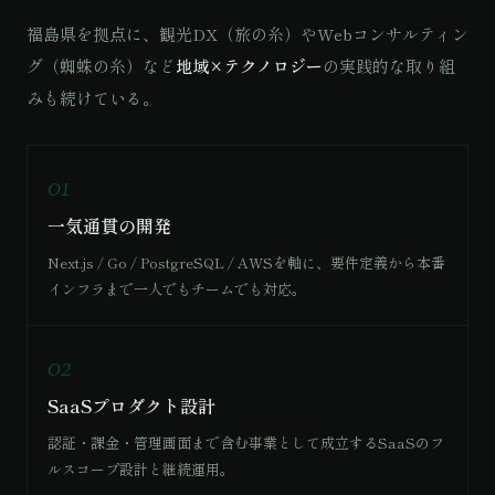
福島県を拠点に、観光DX（旅の糸）やWebコンサルティン
グ（蜘蛛の糸）など
地域×テクノロジー
の実践的な取り組
みも続けている。
01
一気通貫の開発
Next.js / Go / PostgreSQL / AWSを軸に、要件定義から本番
インフラまで一人でもチームでも対応。
02
SaaSプロダクト設計
認証・課金・管理画面まで含む事業として成立するSaaSのフ
ルスコープ設計と継続運用。