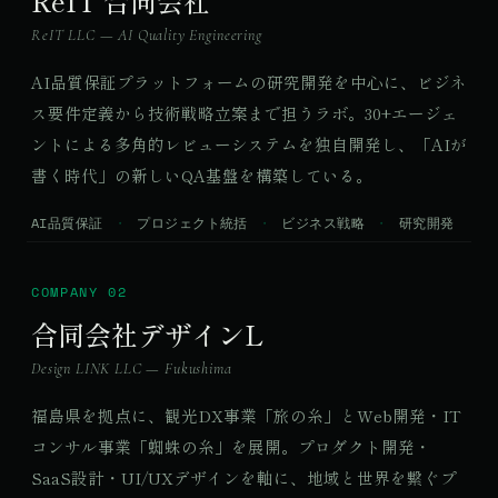
ReIT 合同会社
ReIT LLC — AI Quality Engineering
AI品質保証プラットフォームの研究開発を中心に、ビジネ
ス要件定義から技術戦略立案まで担うラボ。30+エージェ
ントによる多角的レビューシステムを独自開発し、「AIが
書く時代」の新しいQA基盤を構築している。
AI品質保証
プロジェクト統括
ビジネス戦略
研究開発
COMPANY 02
合同会社デザインL
Design LINK LLC — Fukushima
福島県を拠点に、観光DX事業「旅の糸」とWeb開発・IT
コンサル事業「蜘蛛の糸」を展開。プロダクト開発・
SaaS設計・UI/UXデザインを軸に、地域と世界を繋ぐプ