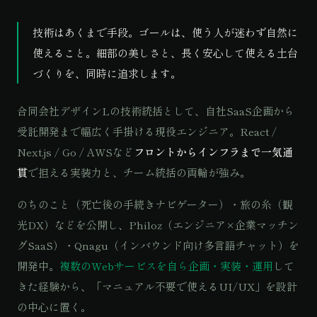
技術はあくまで手段。ゴールは、使う人が迷わず自然に
使えること。細部の美しさと、長く安心して使える土台
づくりを、同時に追求します。
合同会社デザインLの技術統括として、自社SaaS企画から
受託開発まで幅広く手掛ける現役エンジニア。React /
Next.js / Go / AWSなど
フロントからインフラまで一気通
貫
で担える実装力と、チーム統括の両輪が強み。
のちのこと（死亡後の手続きナビゲーター）・旅の糸（観
光DX）などを公開し、Philoz（エンジニア×企業マッチン
グSaaS）・Qnagu（インバウンド向け多言語チャット）を
開発中。
複数のWebサービスを自ら企画・実装・運用
して
きた経験から、「マニュアル不要で使えるUI/UX」を設計
の中心に置く。