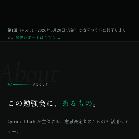
第1回（Vol.01・2026年5月20日 渋谷）は盛況のうちに終了しまし
た。
開催レポートはこちら →
About
02
ABOUT
この勉強会に、
あるもの
。
Qurated Lab が主催する、意思決定者のためのAI活用セミ
ナー。