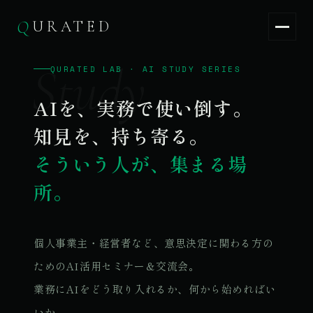
Q
URATED
Q
URATED
JA
/
EN
QURATED LAB · AI STUDY SERIES
AIを、実務で使い倒す。
知見を、持ち寄る。
そういう人が、集まる場
所。
個人事業主・経営者など、意思決定に関わる方の
ためのAI活用セミナー＆交流会。
業務にAIをどう取り入れるか、何から始めればい
いか。