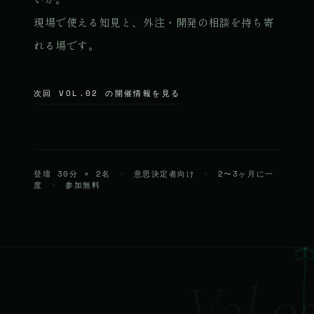
現場で使える知見と、外注・開発の相談を持ち寄
れる場です。
次回 VOL.02 の開催情報を見る
登壇 30分 × 2名
・
意思決定者向け
・
2〜3ヶ月に一
度
・
参加無料
© 2026 Qurated. ReIT × Design L.
JOURNAL
実績
Vol.0