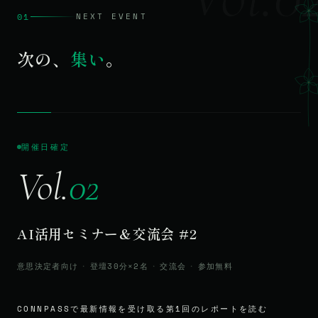
01
NEXT EVENT
次の、
集い
。
開催日確定
Vol.
02
AI活用セミナー＆交流会 #2
意思決定者向け
・
登壇30分×2名
・
交流会
・
参加無料
CONNPASSで最新情報を受け取る
第1回のレポートを読む