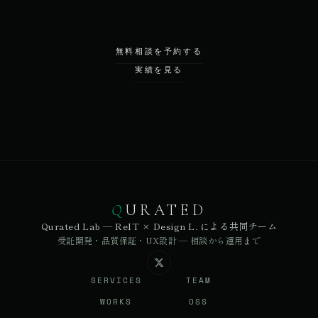
無料相談を予約する
実績を見る
Q
URATED
Qurated Lab — ReIT × Design L. による共同チーム
受託開発・品質保証・UX設計 — 相談から運用まで
SERVICES
TEAM
WORKS
OSS