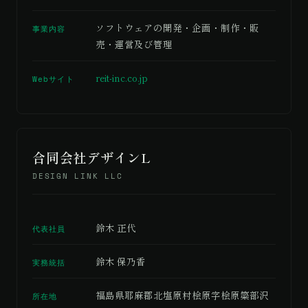
ソフトウェアの開発・企画・制作・販
事業内容
売・運営及び管理
reit-inc.co.jp
Webサイト
合同会社デザインL
DESIGN LINK LLC
鈴木 正代
代表社員
鈴木 保乃香
実務統括
福島県耶麻郡北塩原村桧原字桧原簗部沢
所在地