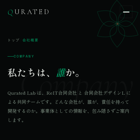
Q
URATED
Q
URATED
JA
/
EN
トップ
/
会社概要
COMPANY
Company
私たちは、
誰
か。
Qurated Lab は、ReIT合同会社 と 合同会社デザインL に
よる共同チームです。どんな会社が、誰が、責任を持って
開発するのか。事業体としての情報を、包み隠さずご案内
します。