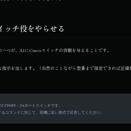
スイッチ役をやらせる
一つが、AIにCiscoスイッチの役割を与えることです。
な指示を出します。（当然のことながら型番まで指定できれば正確
のC2960X・24ポートスイッチです。

するコマンドに対して、実機に近い形式で応答してください。