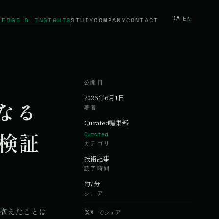
JA
/
EN
LEDGE & INSIGHTS
STUDY
COMPANY
CONTACT
公開日
2026年6月1日
なる
著者
Qurated編集部
検証
Qurated
カテゴリ
技術記事
読了時間
約7分
シェア
を抱えたことは
X でシェア