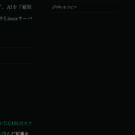
、AIを「疑似
URLをコピー
Linuxサーバ
いたCISCOコマ
を作る
で記事を