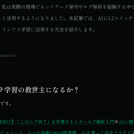
？私は実際の現場でネットワーク保守やログ解析を経験する中で
て活用するようになりました。本記事では、AIにL2スイッチや
、インフラ学習に活用する方法を紹介します。
部
QURATED
フラ学習の救世主になるか？
Tです。
者向け】「このログ何？」を卒業するエラーログ解析入門
や
AIに聞
ったコマンド
、
スマホ容量128GB限界勢、AIを使って自宅クラウド