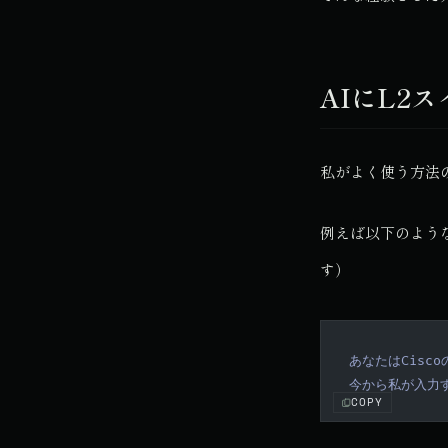
AIにL2
私がよく使う方法の
例えば以下のよう
す）
あなたはCisco
今から私が入力
COPY