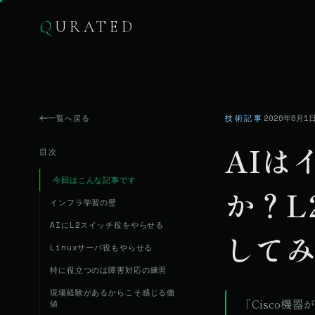
Q
URATED
一覧へ戻る
技術記事
2026年6月1
AIは
目次
今回はこんな記事です
か？L
インフラ学習の壁
AIにL2スイッチ役をやらせる
して
Linuxサーバ役もやらせる
特に役立つのは障害対応の練習
現場経験があるからこそ感じる価
「Cisco機
値