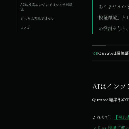
AIは検索エンジンではなく学習環
ありませんか
境
検証環境」とし
もちろん万能ではない
の役割を与え
まとめ
Qurated編集
QE
AIはイン
Qurated編集部の
これまで、
【初心
ンド vs 現場で使