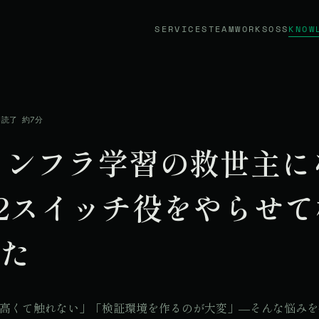
SERVICES
TEAM
WORKS
OSS
KNOW
日
読了 約7分
インフラ学習の救世主に
2スイッチ役をやらせて
みた
器が高くて触れない」「検証環境を作るのが大変」―そんな悩み