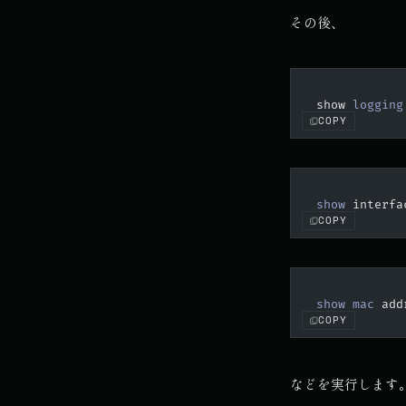
その後、
show
 logging
COPY
show 
interfa
COPY
show mac 
add
COPY
などを実行します