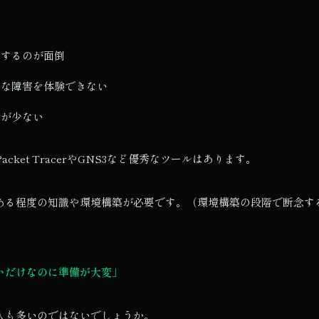
築するのが面倒
うな障害を体験できない
会が少ない
Packet TracerやGNS3など優秀なツールはあります。
ある程度の知識や環境構築が必要です。（環境構築の段階で断念す
いだけなのに準備が大変」
人も多いのではないでしょうか。