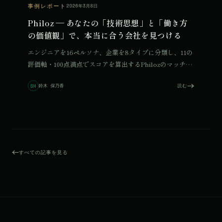
事例レポート
2026年3月8日
Philoz — あなたの「技術思想」と「働き方
の価値観」で、本当に合う会社を見つける
エンジニアを16ペルソナ、企業を8タイプに分類し、11の
評価軸・100点満点でスコアを算出するPhilozのマッチン
グエンジン。技術思想・価値観・働き方まで含めた多次
鈴木 保乃香
読む
SH
元設計の全貌。
すべての記事を見る
© 2026 Qurated. ReIT × Design L.
JOURNAL
実績