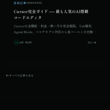
技術記事
2026年3月9日
Cursor完全ガイド ── 最も人気のAI搭載
コードエディタ
Cursorの全機能・料金・使い方を完全解説。Tab補完、
Agent Mode、マルチモデル対応から他ツールとの比較ま
で、この1本で全体像が掴めます。
山田 翔太郎
読む
YS
すべての記事を見る
© 2026 Qurated. ReIT × Design L.
JOURNAL
実績