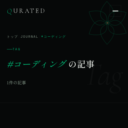
Q
URATED
Q
URATED
JA
/
EN
トップ
/
JOURNAL
/
#コーディング
TAG
Tag
#コーディング
の記事
1件の記事