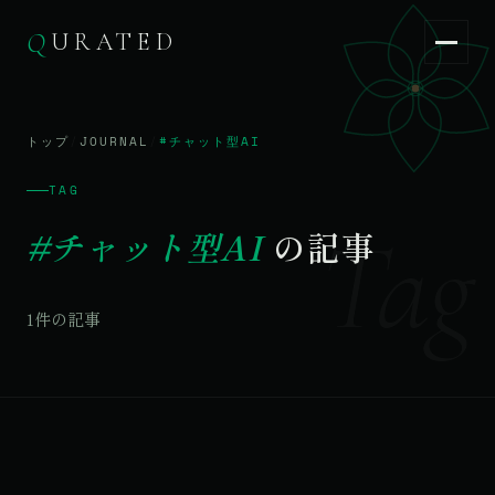
Q
URATED
Q
URATED
JA
/
EN
トップ
/
JOURNAL
/
#チャット型AI
TAG
Tag
#チャット型AI
の記事
1件の記事