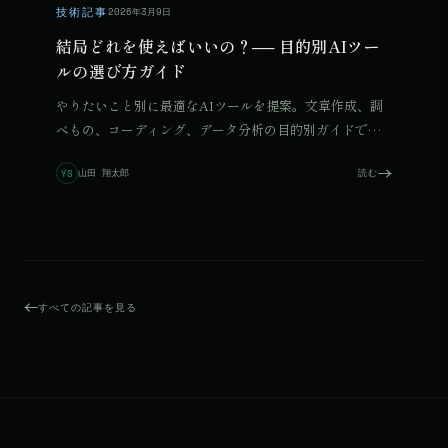
技術記事
2026年3月9日
結局どれを使えばいいの？── 目的別AIツー
ルの選び方ガイド
やりたいこと別に最適なAIツールを提案。文章作成、調
べもの、コーディング、データ分析の目的別ガイドで、
2026年の最適解が見つかります。
山田 翔太郎
読む
YS
すべての記事を見る
© 2026 Qurated. ReIT × Design L.
JOURNAL
実績