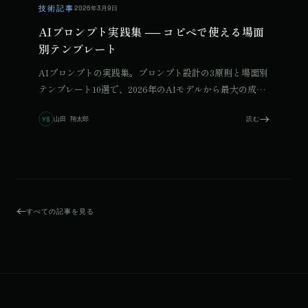
技術記事
2026年3月9日
AIプロンプト実践集 ── コピペで使える場面
別テンプレート
AIプロンプトの実践集。プロンプト設計の3原則と場面別
テンプレート10選で、2026年のAIモデルから最大の成果
を引き出す方法を解説します。
山田 翔太郎
読む
YS
すべての記事を見る
© 2026 Qurated. ReIT × Design L.
JOURNAL
実績