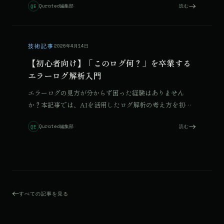
Qurated編集部
読む
QE
た実体験を紹介します。
技術記事
2026年4月14日
【初心者向け】「このログ何？」を卒業する
エラーログ解析入門
エラーログの見方が分からず困った経験はありません
か？本記事では、AIを活用したログ解析の考え方を初心
者向けに解説します。
Qurated編集部
読む
QE
すべての記事を見る