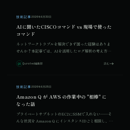
技術記事
2026年4月30日
AIに聞いたCISCOコマンド vs 現場で使った
コマンド
ネットワークトラブルを解決できず困った経験はありま
せんか？本記事では、AIを活用したログ解析の考え方を
初心者向けに解説します。
Qurated編集部
読む
QE
技術記事
2026年4月25日
Amazon Q が AWS の作業中の "相棒" に
© 2026 Qurated. ReIT × Design L.
JOURNAL
実績
なった話
プライベートサブネットのEC2にSSMで入れない——そ
んな状況を Amazon Q にインスタンスIDごと相談し、対
話だけで VPCエンドポイント方式の閉域構成に辿り着い