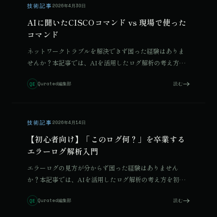
技術記事
2026年4月30日
AIに聞いたCISCOコマンド vs 現場で使った
コマンド
ネットワークトラブルを解決できず困った経験はありま
せんか？本記事では、AIを活用したログ解析の考え方を
初心者向けに解説します。
Qurated編集部
読む
QE
技術記事
2026年4月14日
【初心者向け】「このログ何？」を卒業する
エラーログ解析入門
© 2026 Qurated. ReIT × Design L.
JOURNAL
実績
エラーログの見方が分からず困った経験はありません
か？本記事では、AIを活用したログ解析の考え方を初心
者向けに解説します。
Qurated編集部
読む
QE