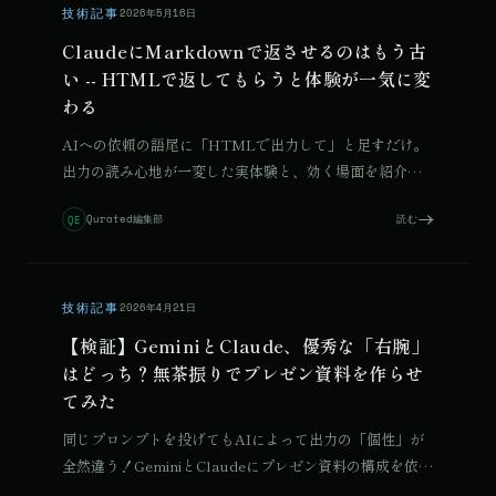
技術記事
2026年5月16日
ClaudeにMarkdownで返させるのはもう古
い -- HTMLで返してもらうと体験が一気に変
わる
AIへの依頼の語尾に「HTMLで出力して」と足すだけ。
出力の読み心地が一変した実体験と、効く場面を紹介し
ます。
Qurated編集部
読む
QE
技術記事
2026年4月21日
【検証】GeminiとClaude、優秀な「右腕」
はどっち？無茶振りでプレゼン資料を作らせ
© 2026 Qurated. ReIT × Design L.
JOURNAL
実績
てみた
同じプロンプトを投げてもAIによって出力の「個性」が
全然違う！GeminiとClaudeにプレゼン資料の構成を依頼
した検証結果とディレクター視点の使い分け術を公開し