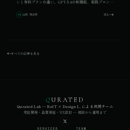
ンと有料プランの違い、GPT-5.4の新機能、実践プロンプ
ト5選まで、この1本で全体像が掴めます。
山田 翔太郎
読む
YS
すべての記事を見る
Q
URATED
Qurated Lab — ReIT × Design L. による共同チーム
受託開発・品質保証・UX設計 — 相談から運用まで
SERVICES
TEAM