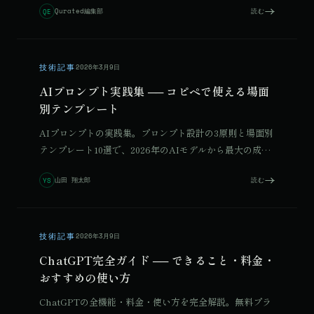
Qurated編集部
読む
QE
ます。
技術記事
2026年3月9日
AIプロンプト実践集 ── コピペで使える場面
別テンプレート
AIプロンプトの実践集。プロンプト設計の3原則と場面別
テンプレート10選で、2026年のAIモデルから最大の成果
を引き出す方法を解説します。
山田 翔太郎
読む
YS
技術記事
2026年3月9日
ChatGPT完全ガイド ── できること・料金・
おすすめの使い方
ChatGPTの全機能・料金・使い方を完全解説。無料プラ