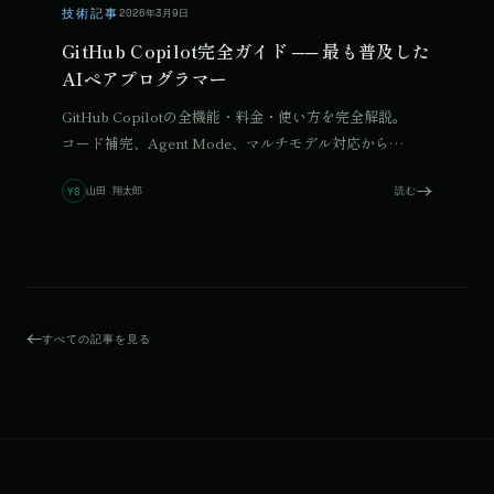
技術記事
2026年3月9日
GitHub Copilot完全ガイド ── 最も普及した
AIペアプログラマー
GitHub Copilotの全機能・料金・使い方を完全解説。
コード補完、Agent Mode、マルチモデル対応から
Cursorとの比較まで、この1本で全体像が掴めます。
山田 翔太郎
読む
YS
すべての記事を見る
© 2026 Qurated. ReIT × Design L.
JOURNAL
実績