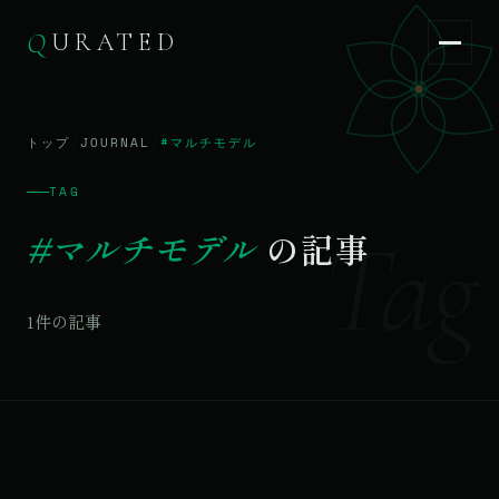
Q
URATED
Q
URATED
JA
/
EN
トップ
/
JOURNAL
/
#マルチモデル
TAG
Tag
#マルチモデル
の記事
1件の記事