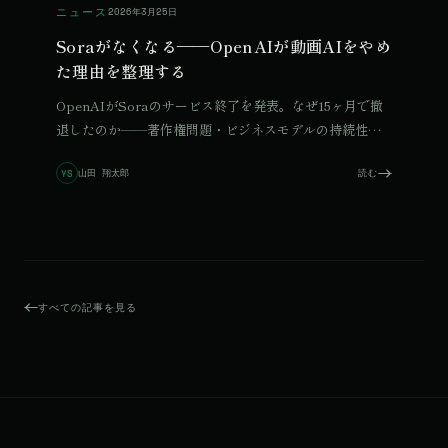
ニュース
2026年3月25日
Soraがなくなる——OpenAIが動画AIをやめ
た理由を整理する
OpenAIがSoraのサービス終了を発表。なぜ15ヶ月で撤
退したのか——著作権問題・ビジネスモデルの持続性・
リソース配分の優先順位。複数の要因を整理します。
山田 翔太郎
読む
YS
すべての記事を見る
© 2026 Qurated. ReIT × Design L.
JOURNAL
実績