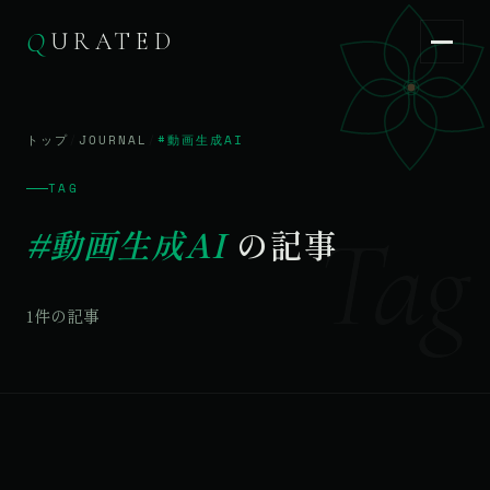
Q
URATED
Q
URATED
JA
/
EN
トップ
/
JOURNAL
/
#動画生成AI
TAG
Tag
#動画生成AI
の記事
1件の記事