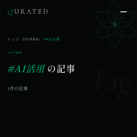
Q
URATED
Q
URATED
JA
/
EN
トップ
/
JOURNAL
/
#AI活用
TAG
Tag
#AI活用
の記事
1件の記事