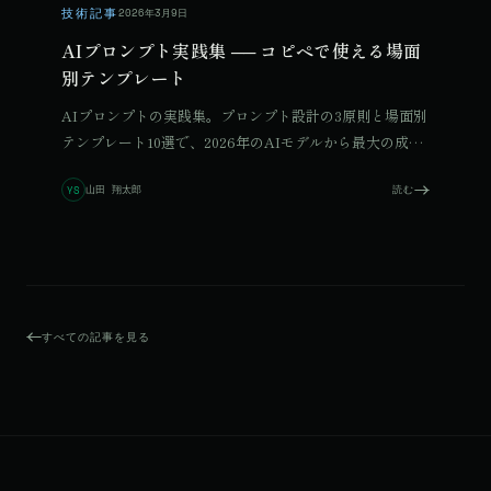
技術記事
2026年3月9日
AIプロンプト実践集 ── コピペで使える場面
別テンプレート
AIプロンプトの実践集。プロンプト設計の3原則と場面別
テンプレート10選で、2026年のAIモデルから最大の成果
を引き出す方法を解説します。
山田 翔太郎
読む
YS
すべての記事を見る
© 2026 Qurated. ReIT × Design L.
JOURNAL
実績