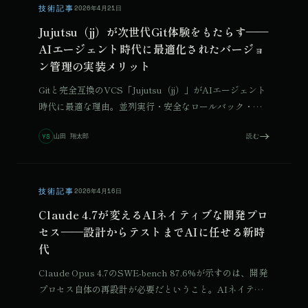
技術記事
2026年4月21日
Jujutsu（jj）が次世代Git体験をもたらす——
AIエージェント時代に最適化されたバージョ
ン管理の実装メリット
Gitと完全互換のVCS「Jujutsu（jj）」がAIエージェント
時代に最適な理由。並列実行・安全なロールバック・ブ
ランチレスワークフローのメリットとmacOS環境構築手
山田 翔太郎
読む
YS
順を整理します。
技術記事
2026年4月16日
Claude 4.7が変えるAIネイティブな開発プロ
セス——設計からテストまでAIに任せる新時
© 2026 Qurated. ReIT × Design L.
JOURNAL
実績
代
Claude Opus 4.7のSWE-bench 87.6%が示すのは、開発
プロセス自体の再設計が必要だということ。AIネイティ
ブな開発モデル「RAPID」の考え方を、小出しで紹介し