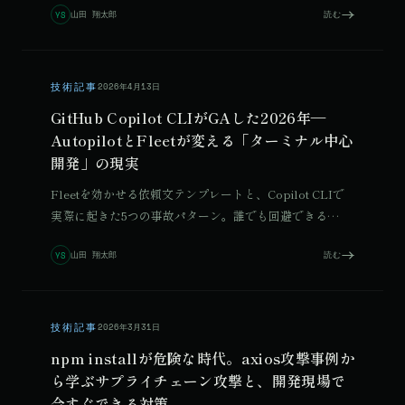
山田 翔太郎
読む
YS
ます。
技術記事
2026年4月13日
GitHub Copilot CLIがGAした2026年—
AutopilotとFleetが変える「ターミナル中心
開発」の現実
Fleetを効かせる依頼文テンプレートと、Copilot CLIで
実際に起きた5つの事故パターン。誰でも回避できる
チェックリスト付きで、今日から使える実用ガイド。
山田 翔太郎
読む
YS
技術記事
2026年3月31日
npm installが危険な時代。axios攻撃事例か
ら学ぶサプライチェーン攻撃と、開発現場で
今すぐできる対策