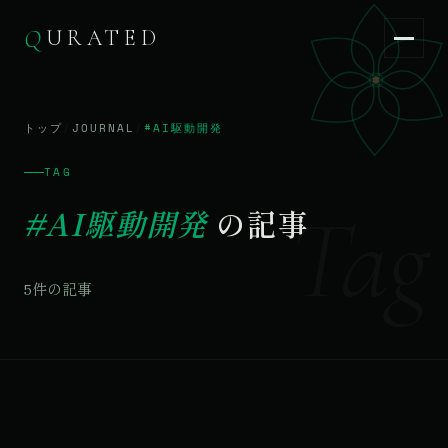
Q
URATED
Q
URATED
JA
/
EN
トップ
/
JOURNAL
/
#AI駆動開発
TAG
Tag
#AI駆動開発
の記事
5件の記事