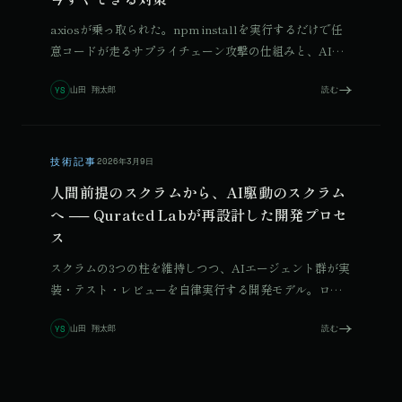
axiosが乗っ取られた。npm installを実行するだけで任
意コードが走るサプライチェーン攻撃の仕組みと、AI駆
動開発の現場で今すぐ取れる対策を解説します。
山田 翔太郎
読む
YS
技術記事
2026年3月9日
人間前提のスクラムから、AI駆動のスクラム
へ ── Qurated Labが再設計した開発プロセ
ス
スクラムの3つの柱を維持しつつ、AIエージェント群が実
装・テスト・レビューを自律実行する開発モデル。ロー
ル再定義・セレモニー変革・継続的学習システムの全体
山田 翔太郎
読む
YS
像を従来比較で解説。