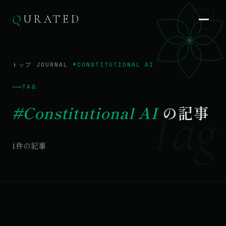
Q
URATED
Q
URATED
JA
/
EN
トップ
/
JOURNAL
/
#CONSTITUTIONAL AI
TAG
Tag
#Constitutional AI
の記事
1件の記事