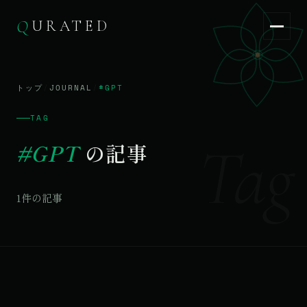
Q
URATED
Q
URATED
JA
/
EN
トップ
/
JOURNAL
/
#GPT
TAG
Tag
#GPT
の記事
1件の記事