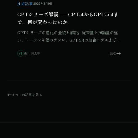
技術記事
2026年3月9日
GPTシリーズ解説 ── GPT-4からGPT-5.4ま
で、何が変わったのか
GPTシリーズの進化の全貌を解説。従来型と推論型の違
い、トークン単価のデフレ、GPT-5.4の統合モデルまで、
モデル選択の実践ガイドを紹介します。
山田 翔太郎
読む
YS
すべての記事を見る
© 2026 Qurated. ReIT × Design L.
JOURNAL
実績