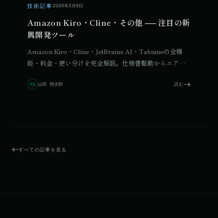
技術記事
2026年3月9日
Amazon Kiro・Cline・その他 ── 注目の新
興開発ツール
Amazon Kiro・Cline・JetBrains AI・Tabnineの全機
能・料金・使い分けを完全解説。仕様書駆動からエア
ギャップ対応まで、新興ツール4選を比較します。
山田 翔太郎
読む
YS
すべての記事を見る
© 2026 Qurated. ReIT × Design L.
JOURNAL
実績