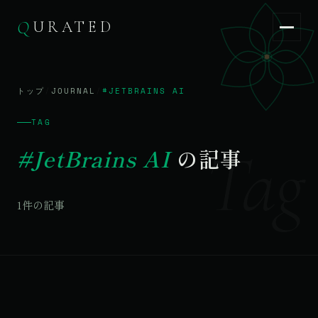
Q
URATED
Q
URATED
JA
/
EN
トップ
/
JOURNAL
/
#JETBRAINS AI
TAG
Tag
#JetBrains AI
の記事
1件の記事