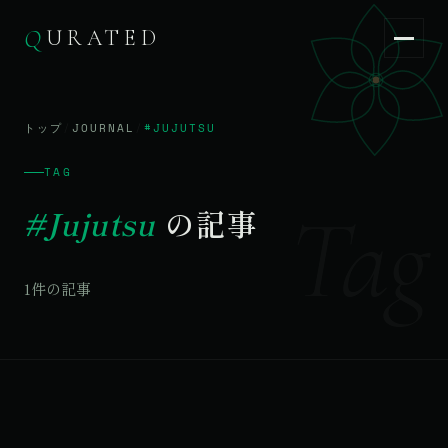
Q
URATED
Q
URATED
JA
/
EN
トップ
/
JOURNAL
/
#JUJUTSU
TAG
Tag
#Jujutsu
の記事
1件の記事