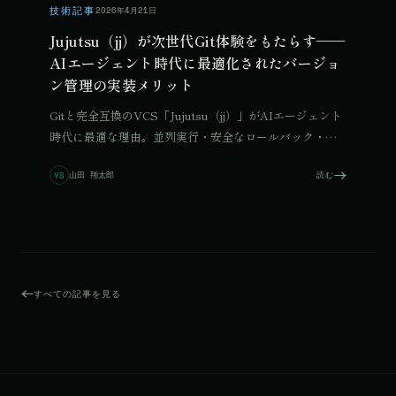
技術記事
2026年4月21日
Jujutsu（jj）が次世代Git体験をもたらす——
AIエージェント時代に最適化されたバージョ
ン管理の実装メリット
Gitと完全互換のVCS「Jujutsu（jj）」がAIエージェント
時代に最適な理由。並列実行・安全なロールバック・ブ
ランチレスワークフローのメリットとmacOS環境構築手
山田 翔太郎
読む
YS
順を整理します。
すべての記事を見る
© 2026 Qurated. ReIT × Design L.
JOURNAL
実績