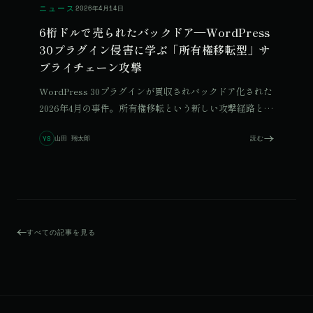
ニュース
2026年4月14日
6桁ドルで売られたバックドア—WordPress
30プラグイン侵害に学ぶ「所有権移転型」サ
プライチェーン攻撃
WordPress 30プラグインが買収されバックドア化された
2026年4月の事件。所有権移転という新しい攻撃経路と、
Kurocoなどのヘッドレスへの移行も含めた現実的な対策
山田 翔太郎
読む
YS
を、メリット・デメリット両面で整理します。
すべての記事を見る
© 2026 Qurated. ReIT × Design L.
JOURNAL
実績