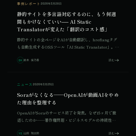
事例レポート
2026年3月28日
静的サイトを多言語対応するのに、もう何週
間もかけなくていい── AI Static
Translatorが変えた「翻訳のコスト感」
静的サイトの全ページをAIが自動翻訳し、hreflangタグ
も自動生成するOSSツール「AI Static Translator」。旅
の糸・辻井音々公式サイトへの実導入事例から、仕組み
鈴木 保乃香
読む
SH
と導入方法を解説。
ニュース
2026年3月25日
Soraがなくなる——OpenAIが動画AIをやめ
た理由を整理する
© 2026 Qurated. ReIT × Design L.
JOURNAL
実績
OpenAIがSoraのサービス終了を発表。なぜ15ヶ月で撤
退したのか——著作権問題・ビジネスモデルの持続性・
リソース配分の優先順位。複数の要因を整理します。
山田 翔太郎
読む
YS