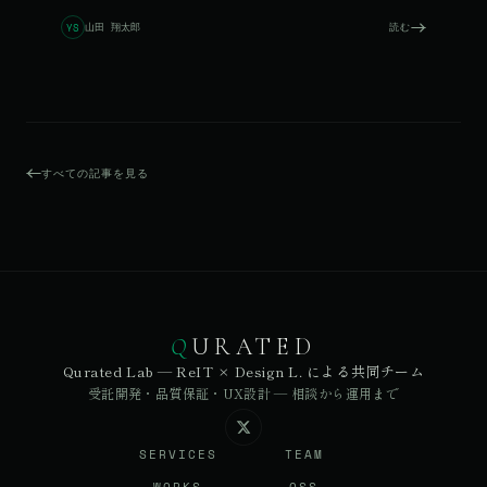
ト5選まで、この1本で全体像が掴めます。
山田 翔太郎
読む
YS
すべての記事を見る
Q
URATED
Qurated Lab — ReIT × Design L. による共同チーム
受託開発・品質保証・UX設計 — 相談から運用まで
SERVICES
TEAM