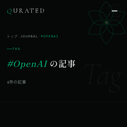
Q
URATED
Q
URATED
JA
/
EN
トップ
/
JOURNAL
/
#OPENAI
TAG
Tag
#OpenAI
の記事
4件の記事