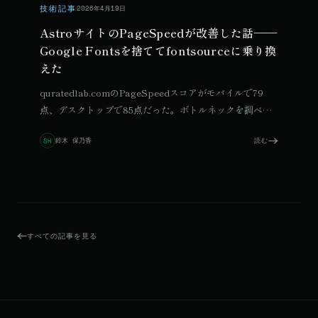
技術記事
2026年4月19日
AstroサイトのPageSpeedが改善した話——
Google Fontsを捨ててfontsourceに乗り換
えた
quratedlab.comのPageSpeedスコアがモバイルで79
点、デスクトップで85点だった。ボトルネックを調べる
とGoogle Fontsの外部リクエストが原因だった。
鈴木 保乃香
読む
SH
fontsourceでセルフホスト化する手順と考え方をまとめ
る。
すべての記事を見る
© 2026 Qurated. ReIT × Design L.
JOURNAL
実績