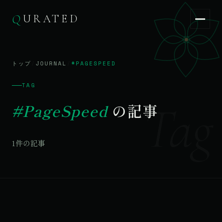
Q
URATED
Q
URATED
JA
/
EN
トップ
/
JOURNAL
/
#PAGESPEED
TAG
Tag
#PageSpeed
の記事
1件の記事