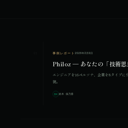
01
事例レポート
2026年3月8日
Philoz — あなたの「
エンジニアを16ペルソナ、企業を8タイプに分
貌。
鈴木 保乃香
SH