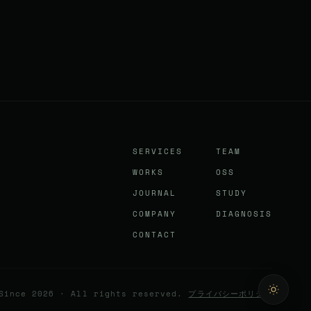
SERVICES
TEAM
WORKS
OSS
JOURNAL
STUDY
COMPANY
DIAGNOSIS
CONTACT
Since 2026 ·
All rights reserved.
プライバシーポリシー