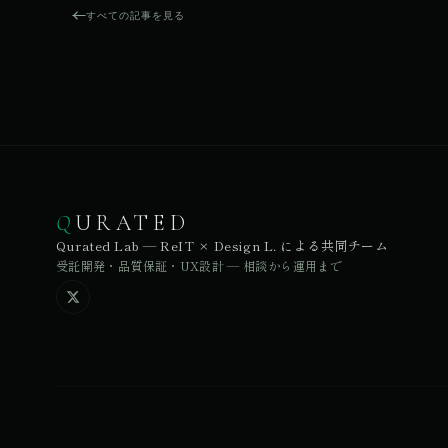
すべての記事を見る
Q
URATED
Qurated Lab — ReIT × Design L. による共同チーム
受託開発・品質保証・UX設計 — 相談から運用まで