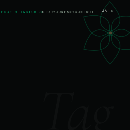
JA
/
EN
LEDGE & INSIGHTS
STUDY
COMPANY
CONTACT
Tag