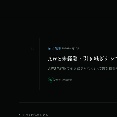
01
技術記事
2026年4月15日
AWS未経験・引き継ぎナシで任さ
AWS未経験で引き継ぎもなく1人で設計構築を任さ
Qurated編集部
QE
すべての記事を見る