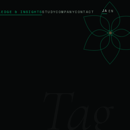
JA
/
EN
LEDGE & INSIGHTS
STUDY
COMPANY
CONTACT
Tag