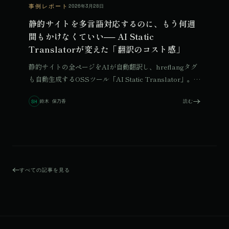
事例レポート
2026年3月28日
静的サイトを多言語対応するのに、もう何週
間もかけなくていい── AI Static
Translatorが変えた「翻訳のコスト感」
静的サイトの全ページをAIが自動翻訳し、hreflangタグ
も自動生成するOSSツール「AI Static Translator」。旅
の糸・辻井音々公式サイトへの実導入事例から、仕組み
鈴木 保乃香
読む
SH
と導入方法を解説。
すべての記事を見る
© 2026 Qurated. ReIT × Design L.
JOURNAL
実績