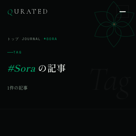
Q
URATED
Q
URATED
JA
/
EN
トップ
/
JOURNAL
/
#SORA
TAG
Tag
#Sora
の記事
1件の記事