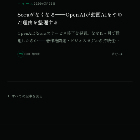
ニュース
2026年3月25日
Soraがなくなる——OpenAIが動画AIをやめ
た理由を整理する
OpenAIがSoraのサービス終了を発表。なぜ15ヶ月で撤
退したのか——著作権問題・ビジネスモデルの持続性・
リソース配分の優先順位。複数の要因を整理します。
山田 翔太郎
読む
YS
すべての記事を見る
© 2026 Qurated. ReIT × Design L.
JOURNAL
実績