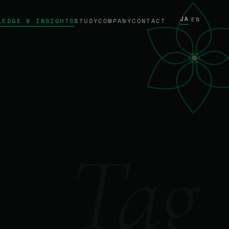
JA
/
EN
LEDGE & INSIGHTS
STUDY
COMPANY
CONTACT
Tag