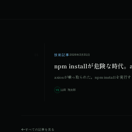
01
技術記事
2026年3月31日
npm installが危険な
axiosが乗っ取られた。npm insta
山田 翔太郎
YS
すべての記事を見る