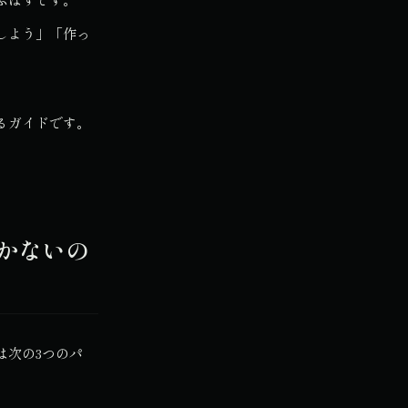
しよう」「作っ
るガイドです。
。
届かないの
は次の3つのパ