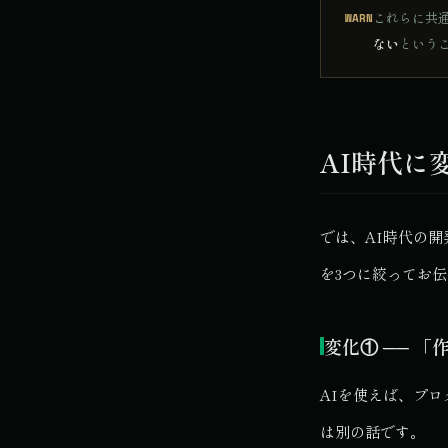
これらに共
WARN
ない
という
AI時代に
では、AI時代の
を3つに絞ってお
変化① ── 
AIを使えば、プ
は別の話です。