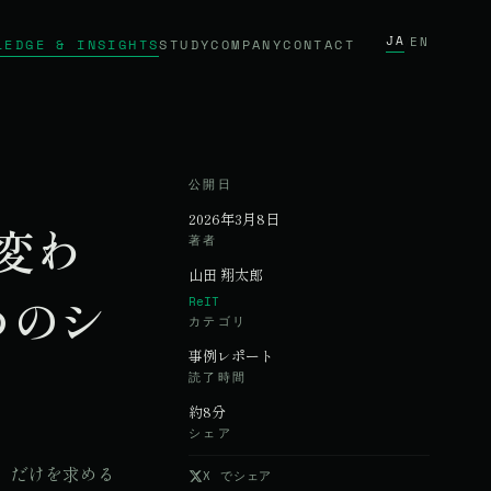
JA
/
EN
LEDGE & INSIGHTS
STUDY
COMPANY
CONTACT
公開日
2026年3月8日
変わ
著者
山田 翔太郎
めのシ
ReIT
カテゴリ
事例レポート
読了時間
約8分
シェア
」だけを求める
X でシェア