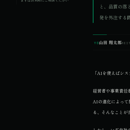
まずはお気軽にご相談ください
と、品質の落
発を外注する
山田 翔太郎
YS
REI
「AIを使えばシ
経営者や事業責任
AIの進化によっ
る、そんなことが
しかし、いざ自社