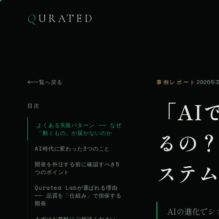
Q
URATED
一覧へ戻る
事例レポート
2026年
「AI
目次
よくある失敗パターン ── なぜ
るの？
「動くもの」が届かないのか
AI時代に変わった3つのこと
ステ
開発を外注する前に確認すべき5
つのポイント
Qurated Labが選ばれる理由
── 品質を「仕組み」で担保する
開発
AIの進化で