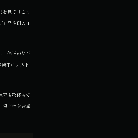
品を見て「こう
でも発注側のイ
し、修正のたび
開発中にテスト
保守も改修もで
、保守性を考慮