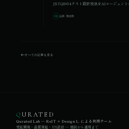
JSTQBの4テスト設計技法をAIエージェントに組
山田 翔太郎
YS
すべての記事を見る
Q
URATED
Qurated Lab — ReIT × Design L. による共同チーム
受託開発・品質保証・UX設計 — 相談から運用まで