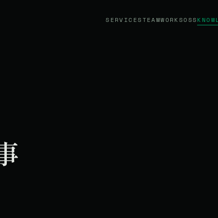
SERVICES
TEAM
WORKS
OSS
KNOW
事