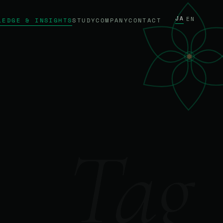
JA
/
EN
LEDGE & INSIGHTS
STUDY
COMPANY
CONTACT
Tag