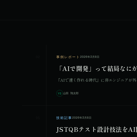
02
事例レポート
2026年3月8日
「AIで開発」って結局なに
「AIで速く作れる時代」に非エンジニアが外注
山田 翔太郎
YS
01
技術記事
2026年3月8日
JSTQBテスト設計技法をAI開発に