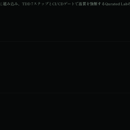
み込み、TDD 7ステップとCI/CDゲートで品質を強制するQurated Labの