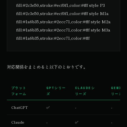
fill:#2c3e50,stroke:#ecf0f1,color:#fff style P3
fill:#2c3e50,stroke:#ecf0f1,color:#fff style M1a
fill:#1a6b35,stroke:#2ecc71,color:#fff style M2a
fill:#1a6b35,stroke:#2ecc71,color:#fff style M3a
fill:#1a6b35,stroke:#2ecc71,color:#fff
対応関係をまとめると以下のとおりです。
プラット
GPTシリー
CLAUDEシ
GEMIN
フォーム
ズ
リーズ
リーズ
ChatGPT
✅
-
-
Claude
-
✅
-