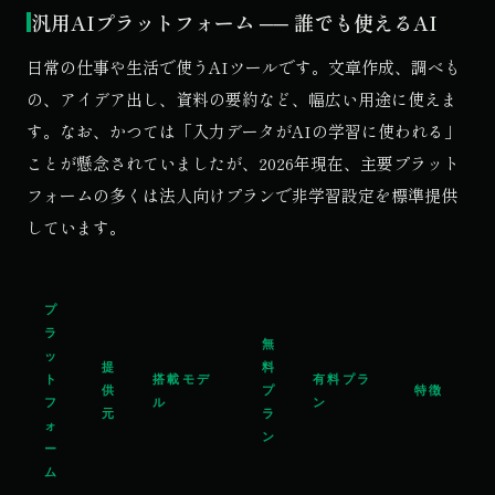
汎用AIプラットフォーム ── 誰でも使えるAI
日常の仕事や生活で使うAIツールです。文章作成、調べも
の、アイデア出し、資料の要約など、幅広い用途に使えま
す。なお、かつては「入力データがAIの学習に使われる」
ことが懸念されていましたが、2026年現在、主要プラット
フォームの多くは法人向けプランで非学習設定を標準提供
しています。
プ
ラ
無
ッ
提
料
ト
搭載モデ
有料プラ
供
プ
特徴
フ
ル
ン
元
ラ
ォ
ン
ー
ム