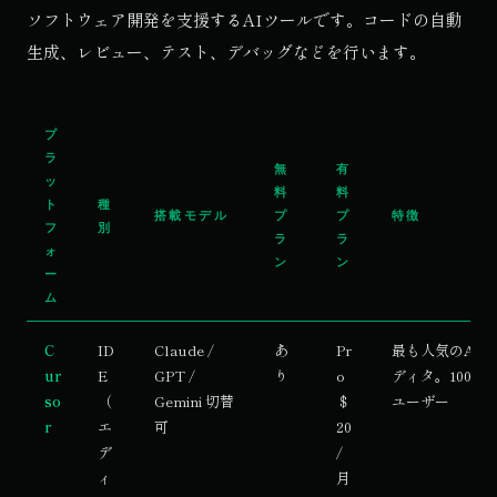
ソフトウェア開発を支援するAIツールです。コードの自動
生成、レビュー、テスト、デバッグなどを行います。
プ
ラ
無
有
ッ
料
料
ト
種
搭載モデル
プ
プ
特徴
フ
別
ラ
ラ
ォ
ン
ン
ー
ム
C
ID
Claude /
あ
Pr
最も人気のAI
ur
E
GPT /
り
o
ディタ。100万
so
（
Gemini 切替
＄
ユーザー
r
エ
可
20
デ
/
ィ
月