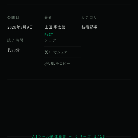
公開日
著者
カテゴリ
2026年3月9日
山田 翔太郎
技術記事
ReIT
読了時間
シェア
約20分
X でシェア
URLをコピー
AIツール解体新書 — シリーズ 1/18