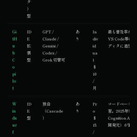
タ
）
型
Gi
ID
GPT /
あ
In
最も普及率が高
tH
E
Claude /
り
div
VS Code等の
u
拡
Gemini /
id
ディタに追加
b
張
Codex /
ua
C
型
Grok 切替可
l
o
＄
pi
10
lo
/
t
月
W
ID
独自
あ
Pr
コードベースを
in
E
（Cascade
り
o
習。2025年末に
ds
型
）
＄
Cognition AI（
ur
15
開発元）が買収
f
/