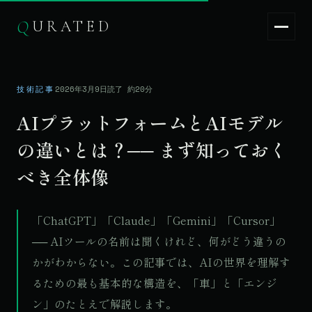
Q
URATED
Q
URATED
JA
/
EN
技術記事
2026年3月9日
読了 約20分
AIプラットフォームとAIモデル
の違いとは？── まず知っておく
べき全体像
「ChatGPT」「Claude」「Gemini」「Cursor」
── AIツールの名前は聞くけれど、何がどう違うの
かがわからない。この記事では、AIの世界を理解す
るための最も基本的な構造を、「車」と「エンジ
ン」のたとえで解説します。