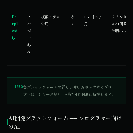
e
Pe
P
複数モデル
あ
Pro ＄20/
リアルタイ
rpl
er
併用
り
月
×AI回答。
exi
pl
を明示して
ty
ex
ity
A
I
INFO
各プラットフォームの詳しい使い方やおすすめプロン
プトは、シリーズ第3回〜第7回で個別に解説します。
AI開発プラットフォーム ── プログラマー向け
のAI