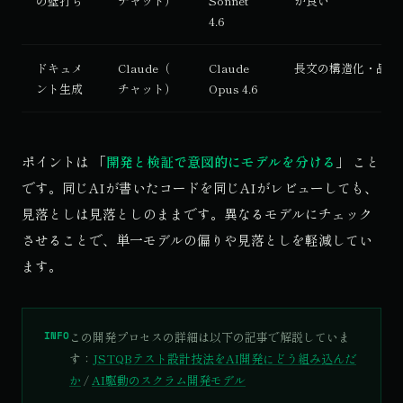
の壁打ち
チャット）
Sonnet
が良い
4.6
ドキュメ
Claude（
Claude
長文の構造化・品質
ント生成
チャット）
Opus 4.6
ポイントは 「
開発と検証で意図的にモデルを分ける
」 こと
です。同じAIが書いたコードを同じAIがレビューしても、
見落としは見落としのままです。異なるモデルにチェック
させることで、単一モデルの偏りや見落としを軽減してい
ます。
INFO
この開発プロセスの詳細は以下の記事で解説していま
す：
JSTQBテスト設計技法をAI開発にどう組み込んだ
か
/
AI駆動のスクラム開発モデル