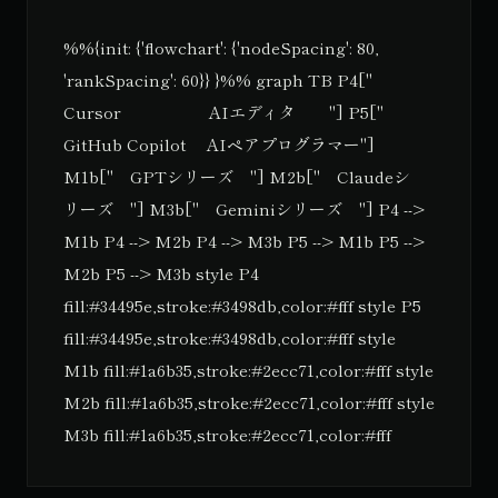
%%{init: {'flowchart': {'nodeSpacing': 80,
'rankSpacing': 60}} }%% graph TB P4["
Cursor AIエディタ "] P5["
GitHub Copilot AIペアプログラマー"]
M1b[" GPTシリーズ "] M2b[" Claudeシ
リーズ "] M3b[" Geminiシリーズ "] P4 -->
M1b P4 --> M2b P4 --> M3b P5 --> M1b P5 -->
M2b P5 --> M3b style P4
fill:#34495e,stroke:#3498db,color:#fff style P5
fill:#34495e,stroke:#3498db,color:#fff style
M1b fill:#1a6b35,stroke:#2ecc71,color:#fff style
M2b fill:#1a6b35,stroke:#2ecc71,color:#fff style
M3b fill:#1a6b35,stroke:#2ecc71,color:#fff