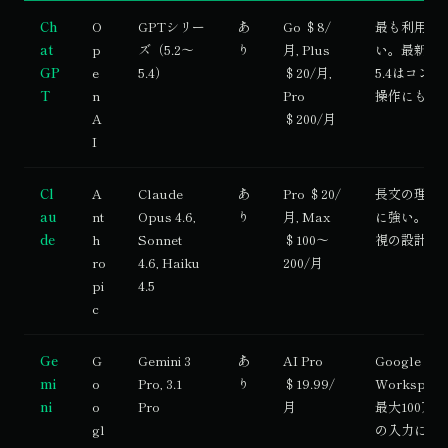
Ch
O
GPTシリー
あ
Go ＄8/
最も利用者
at
p
ズ（5.2〜
り
月, Plus
い。最新のG
GP
e
5.4）
＄20/月,
5.4はコン
T
n
Pro
操作にも対
A
＄200/月
I
Cl
A
Claude
あ
Pro ＄20/
長文の理解
au
nt
Opus 4.6,
り
月, Max
に強い。安
de
h
Sonnet
＄100〜
視の設計思
ro
4.6, Haiku
200/月
pi
4.5
c
Ge
G
Gemini 3
あ
AI Pro
Google
mi
o
Pro, 3.1
り
＄19.99/
Workspa
ni
o
Pro
月
最大100万
gl
の入力に対