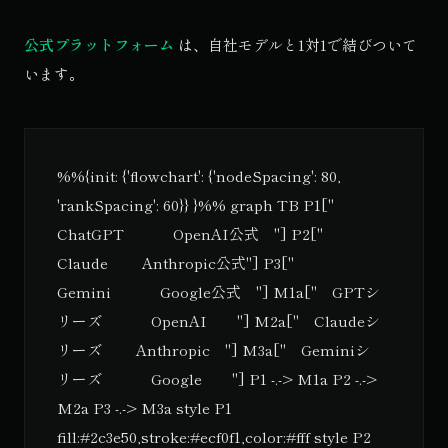
公式プラットフォーム
は、自社モデルと1対1で結びついて
います。
%%{init: {'flowchart': {'nodeSpacing': 80,
'rankSpacing': 60}} }%% graph TB P1["
ChatGPT OpenAI公式 "] P2["
Claude Anthropic公式"] P3["
Gemini Google公式 "] M1a[" GPTシ
リーズ OpenAI "] M2a[" Claudeシ
リーズ Anthropic "] M3a[" Geminiシ
リーズ Google "] P1 -.-> M1a P2 -.->
M2a P3 -.-> M3a style P1
fill:#2c3e50,stroke:#ecf0f1,color:#fff style P2