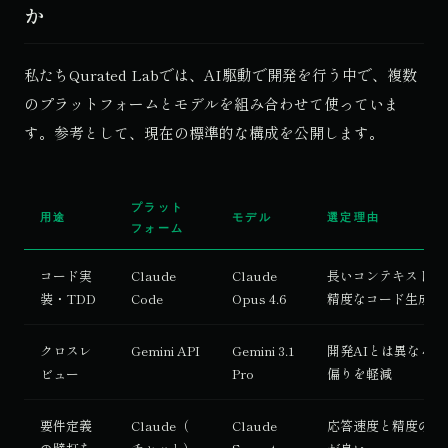
か
私たちQurated Labでは、AI駆動で開発を行う中で、複数
のプラットフォームとモデルを組み合わせて使っていま
す。参考として、現在の標準的な構成を公開します。
プラット
用途
モデル
選定理由
フォーム
コード実
Claude
Claude
長いコンテキスト理
装・TDD
Code
Opus 4.6
精度なコード生成
クロスレ
Gemini API
Gemini 3.1
開発AIとは異なる
ビュー
Pro
偏りを軽減
要件定義
Claude（
Claude
応答速度と精度のバ