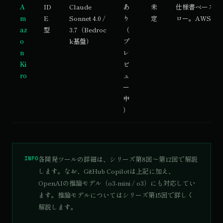
A
ID
Claude
あ
未
仕様書ベースの
m
E
Sonnet 4.0 /
り
定
ロー。AWS連
az
型
3.7（Bedroc
（
o
k基盤）
プ
n
レ
Ki
ビ
ro
ュ
ー
中
）
INFO
各開発ツールの詳細は、シリーズ第8回〜第12回で解説
します。なお、GitHub Copilotは上記に加え、
OpenAIの推論モデル（o3-mini / o3）にも対応してい
ます。推論モデルについてはシリーズ第15回で詳しく
解説します。