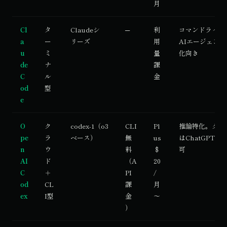
月
Cl
タ
Claudeシ
─
利
コマンドライン
a
ー
リーズ
用
AIエージェン
u
ミ
量
化向き
de
ナ
課
C
ル
金
od
型
e
O
ク
codex-1（o3
CLI
Pl
推論特化。クラ
pe
ラ
ベース）
無
us
はChatGPTか
n
ウ
料
＄
可
AI
ド
（A
20
C
＋
PI
/
od
CL
課
月
ex
I型
金
〜
）