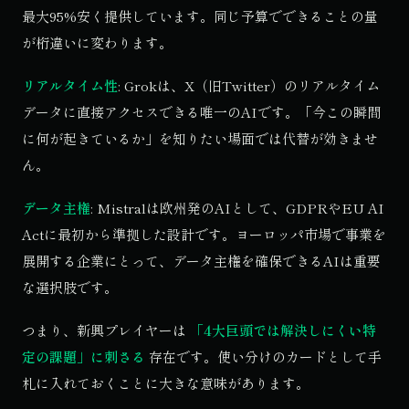
最大95%安く提供しています。同じ予算でできることの量
が桁違いに変わります。
リアルタイム性
: Grokは、X（旧Twitter）のリアルタイム
データに直接アクセスできる唯一のAIです。「今この瞬間
に何が起きているか」を知りたい場面では代替が効きませ
ん。
データ主権
: Mistralは欧州発のAIとして、GDPRやEU AI
Actに最初から準拠した設計です。ヨーロッパ市場で事業を
展開する企業にとって、データ主権を確保できるAIは重要
な選択肢です。
つまり、新興プレイヤーは
「4大巨頭では解決しにくい特
定の課題」に刺さる
存在です。使い分けのカードとして手
札に入れておくことに大きな意味があります。