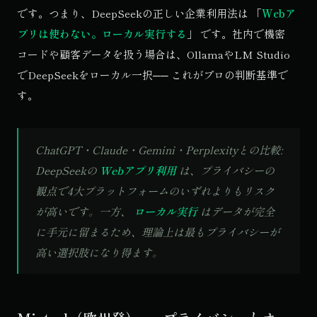
です。つまり、DeepSeekの正しい企業利用法は 「
Webア
プリは使わない。ローカル実行する
」 です。社内で機密
コードや顧客データを扱う場合は、OllamaやLM Studio
でDeepSeekをローカル一択── これがプロの判断基準で
す。
ChatGPT・Claude・Gemini・Perplexityとの比較:
DeepSeekの
Webアプリ利用
は、プライバシーの
観点で4大プラットフォームのいずれよりもリスク
が高いです。一方、
ローカル実行
はデータが完全
に手元に留まるため、理論上は最もプライバシーが
高い選択肢になり得ます。