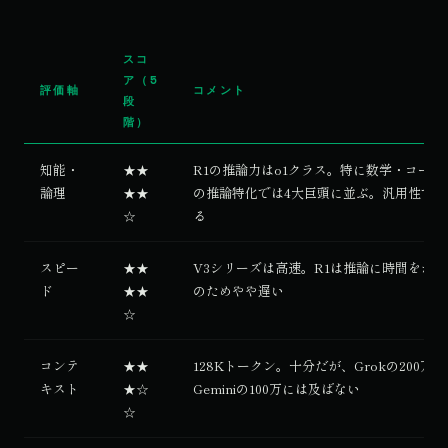
スコ
ア（5
評価軸
コメント
段
階）
知能・
★★
R1の推論力はo1クラス。特に数学・コーデ
論理
★★
の推論特化では4大巨頭に並ぶ。汎用性では
☆
る
スピー
★★
V3シリーズは高速。R1は推論に時間をか
ド
★★
のためやや遅い
☆
コンテ
★★
128Kトークン。十分だが、Grokの200万・
キスト
★☆
Geminiの100万には及ばない
☆