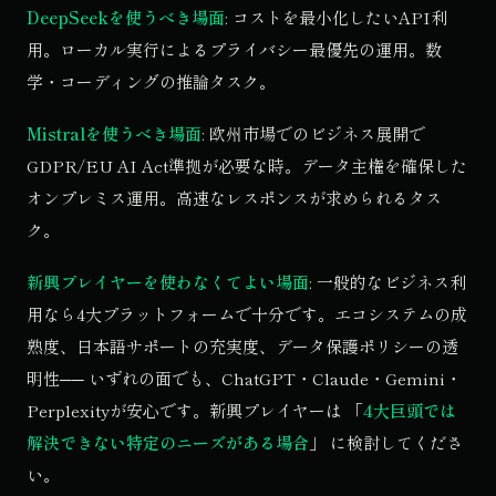
DeepSeekを使うべき場面
: コストを最小化したいAPI利
用。ローカル実行によるプライバシー最優先の運用。数
学・コーディングの推論タスク。
Mistralを使うべき場面
: 欧州市場でのビジネス展開で
GDPR/EU AI Act準拠が必要な時。データ主権を確保した
オンプレミス運用。高速なレスポンスが求められるタス
ク。
新興プレイヤーを使わなくてよい場面
: 一般的なビジネス利
用なら4大プラットフォームで十分です。エコシステムの成
熟度、日本語サポートの充実度、データ保護ポリシーの透
明性── いずれの面でも、ChatGPT・Claude・Gemini・
Perplexityが安心です。新興プレイヤーは 「
4大巨頭では
解決できない特定のニーズがある場合
」 に検討してくださ
い。