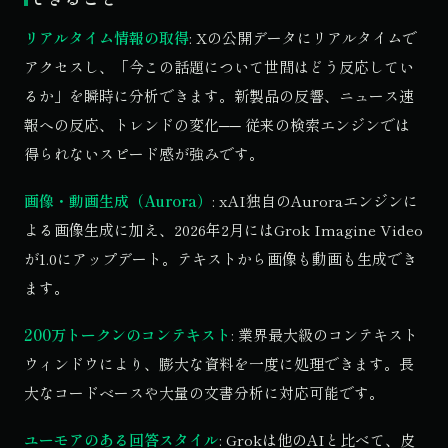
リアルタイム情報の取得
: Xの公開データにリアルタイムで
アクセスし、「今この話題について世間はどう反応してい
るか」を瞬時に分析できます。新製品の反響、ニュース速
報への反応、トレンドの変化── 従来の検索エンジンでは
得られないスピード感が強みです。
画像・動画生成（Aurora）
: xAI独自のAuroraエンジンに
よる画像生成に加え、2026年2月にはGrok Imagine Video
が1.0にアップデート。テキストから画像も動画も生成でき
ます。
200万トークンのコンテキスト
: 業界最大級のコンテキスト
ウィンドウにより、膨大な資料を一度に処理できます。長
大なコードベースや大量の文書分析に対応可能です。
ユーモアのある回答スタイル
: Grokは他のAIと比べて、皮