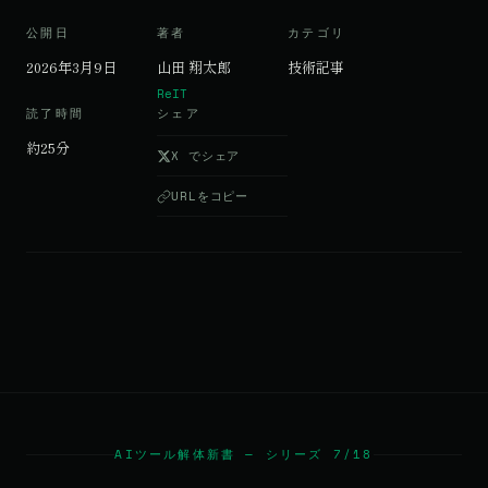
公開日
著者
カテゴリ
2026年3月9日
山田 翔太郎
技術記事
ReIT
読了時間
シェア
約25分
X でシェア
URLをコピー
AIツール解体新書 — シリーズ 7/18