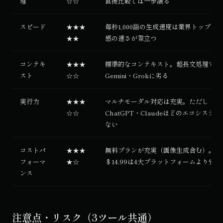
理
☆☆
直接比較では一歩譲る
スピード
★★★
毎秒1,000語の生成速度は業界トップク
★★
感の速さが際立つ
コンテキ
★★★
標準的なコンテキスト。超長文処理では
スト
☆☆
Gemini・Grokに劣る
実行力
★★★
マルチモーダル対応は充実。ただし
☆☆
ChatGPT・Claudeほどのエコシステ
ない
コストパ
★★★
無料プランが充実（画像生成含む）。Pr
フォーマ
★☆
＄14.99は4大プラットフォームより安い
ンス
注意点・リスク（3ツール共通）