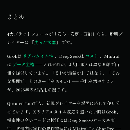
まとめ
4大プラットフォームが「安心・安定・万能」なら、新興プ
レイヤーは 「
尖った武器
」 です。
Grokは
リアルタイム性
、DeepSeekは
コスト
、Mistral
は
データ主権
── それぞれが、4大巨頭とは異なる軸で価
値を提供しています。「どれが最強か」ではなく、「どん
な場面で、どのカードを切るか」── 手札を増やすこと
が、2026年のAI活用の鍵です。
Qurated Labでも、新興プレイヤーを場面に応じて使い分
けています。Xのリアルタイム反応を追いたい時はGrok、
機密性の高いコードの検証にはDeepSeekのローカル実
行、欧州向け案件の要件整理にはMistral Le Chat Pro──