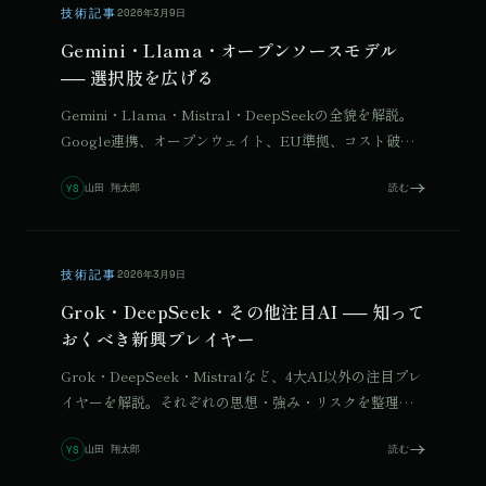
技術記事
2026年3月9日
Gemini・Llama・オープンソースモデル
── 選択肢を広げる
Gemini・Llama・Mistral・DeepSeekの全貌を解説。
Google連携、オープンウェイト、EU準拠、コスト破壊
まで、GPTとClaude以外の選択肢を紹介します。
山田 翔太郎
読む
YS
技術記事
2026年3月9日
Grok・DeepSeek・その他注目AI ── 知って
おくべき新興プレイヤー
© 2026 Qurated. ReIT × Design L.
JOURNAL
実績
Grok・DeepSeek・Mistralなど、4大AI以外の注目プレ
イヤーを解説。それぞれの思想・強み・リスクを整理
し、使いどころを提案します。
山田 翔太郎
読む
YS