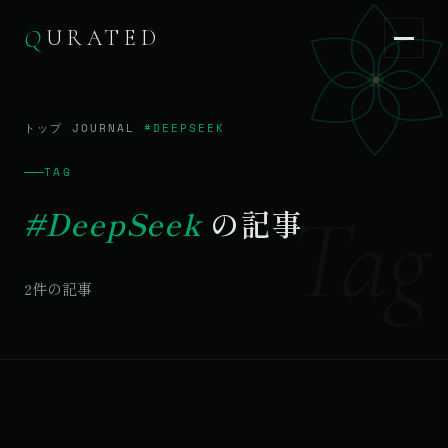
Q
URATED
Q
URATED
JA
/
EN
トップ
/
JOURNAL
/
#DEEPSEEK
TAG
Tag
#DeepSeek
の記事
2件の記事