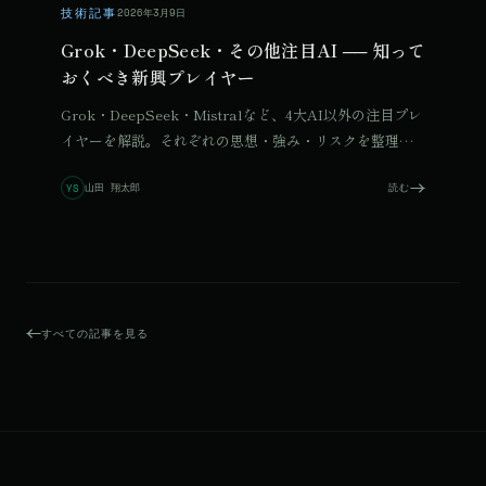
技術記事
2026年3月9日
Grok・DeepSeek・その他注目AI ── 知って
おくべき新興プレイヤー
Grok・DeepSeek・Mistralなど、4大AI以外の注目プレ
イヤーを解説。それぞれの思想・強み・リスクを整理
し、使いどころを提案します。
山田 翔太郎
読む
YS
すべての記事を見る
© 2026 Qurated. ReIT × Design L.
JOURNAL
実績