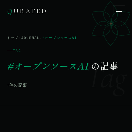
Q
URATED
Q
URATED
JA
/
EN
トップ
/
JOURNAL
/
#オープンソースAI
TAG
Tag
#オープンソースAI
の記事
1件の記事